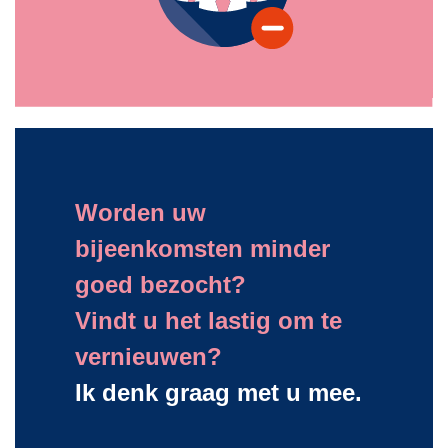
Worden uw
bijeenkomsten minder
goed bezocht?
Vindt u het lastig om te
vernieuwen?
Ik denk graag met u mee.