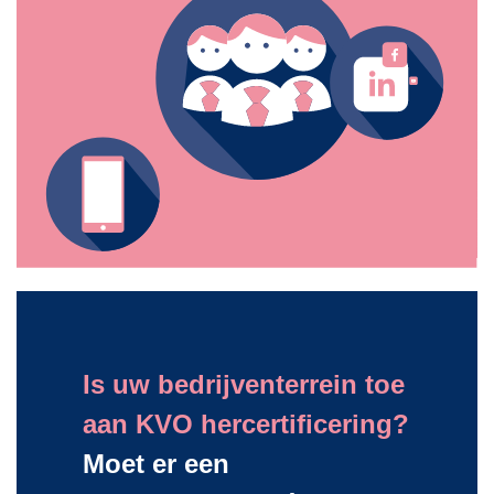
Is uw bedrijventerrein toe
aan KVO hercertificering?
Moet er een