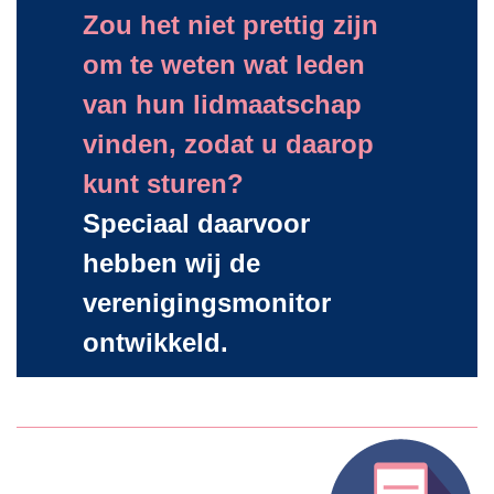
Zou het niet prettig zijn
om te weten wat leden
van hun lidmaatschap
vinden,
zodat u daarop
kunt sturen?
Speciaal daarvoor
hebben wij de
verenigingsmonitor
ontwikkeld.